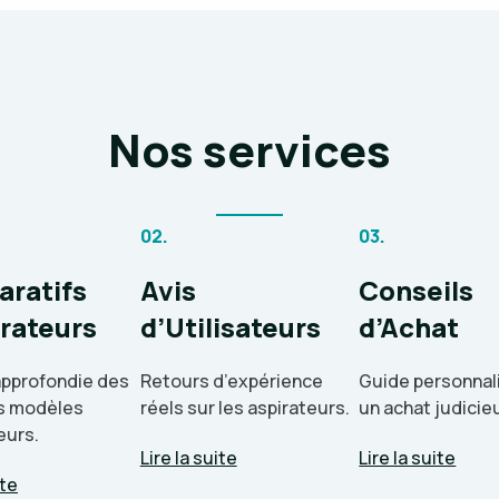
Nos services
02.
03.
ratifs
Avis
Conseils
irateurs
d’Utilisateurs
d’Achat
approfondie des
Retours d’expérience
Guide personnal
ts modèles
réels sur les aspirateurs.
un achat judicie
eurs.
Lire la suite
Lire la suite
ite