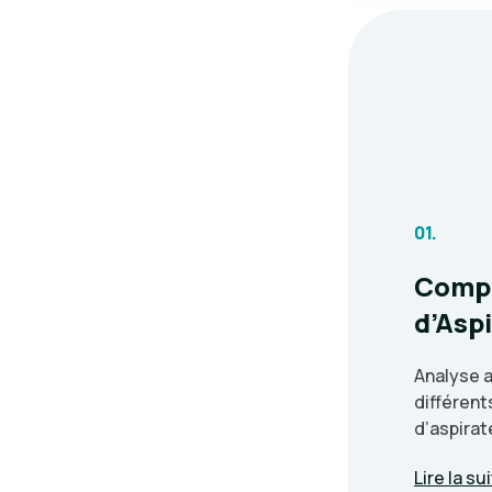
01.
Compa
d’Asp
Analyse 
différen
d’aspirat
Lire la su