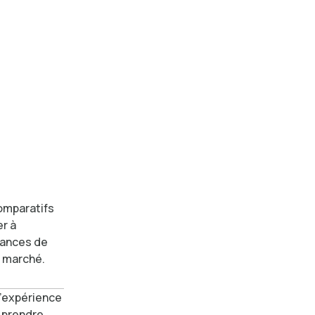
omparatifs
r à
mances de
e marché.
’expérience
r prendre