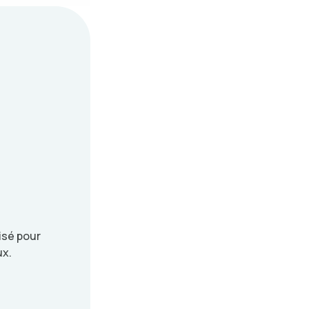
isé pour
ux.