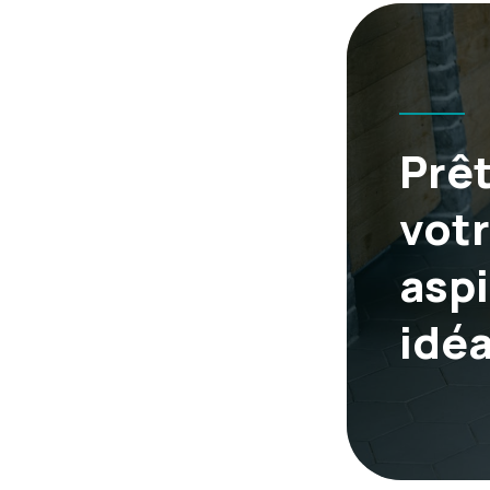
Prêt
vot
aspi
idéa