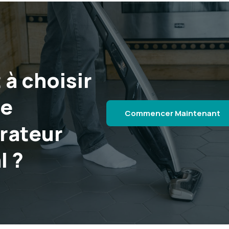
 à choisir
re
Commencer Maintenant
rateur
l ?