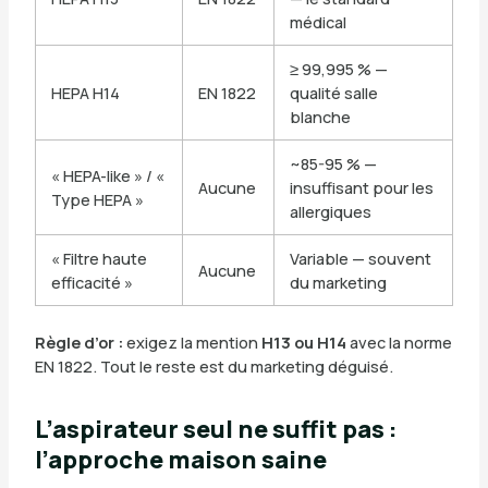
médical
≥ 99,995 % —
HEPA H14
EN 1822
qualité salle
blanche
~85-95 % —
« HEPA-like » / «
Aucune
insuffisant pour les
Type HEPA »
allergiques
« Filtre haute
Variable — souvent
Aucune
efficacité »
du marketing
Règle d’or :
exigez la mention
H13 ou H14
avec la norme
EN 1822. Tout le reste est du marketing déguisé.
L’aspirateur seul ne suffit pas :
l’approche maison saine