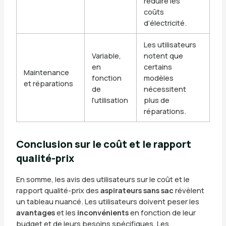
réduire les
coûts
d’électricité.
Les utilisateurs
Variable,
notent que
en
certains
Maintenance
fonction
modèles
et réparations
de
nécessitent
l’utilisation
plus de
réparations.
Conclusion sur le coût et le rapport
qualité-prix
En somme, les avis des utilisateurs sur le coût et le
rapport qualité-prix des
aspirateurs sans sac
révèlent
un tableau nuancé. Les utilisateurs doivent peser les
avantages
et les
inconvénients
en fonction de leur
budget et de leurs besoins spécifiques. Les