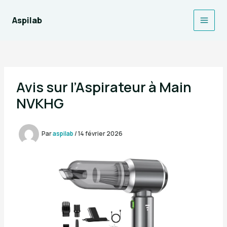
Aller
au
Aspilab
Main
contenu
Men
Avis sur l’Aspirateur à Main
NVKHG
Par
aspilab
/
14 février 2026