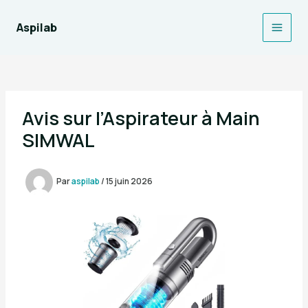
Aller
au
Aspilab
Main
contenu
Men
Avis sur l’Aspirateur à Main
SIMWAL
Par
aspilab
/
15 juin 2026