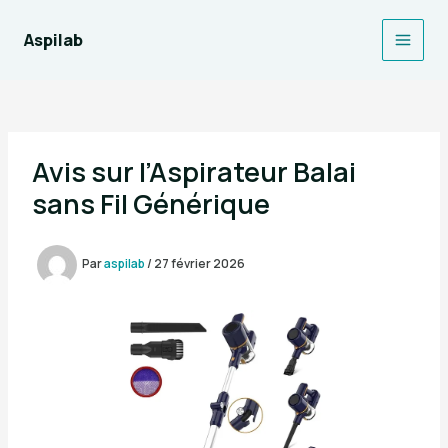
Aller
au
Aspilab
Main
contenu
Men
Avis sur l’Aspirateur Balai
sans Fil Générique
Par
aspilab
/
27 février 2026