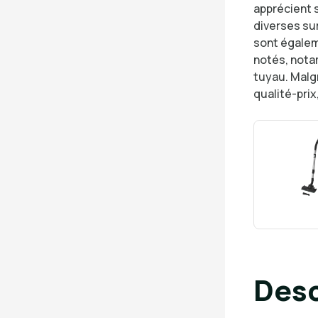
apprécient 
diverses su
sont égaleme
notés, nota
tuyau. Malg
qualité-pri
Desc