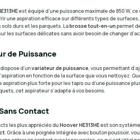
HE313HE
est équipé d’une puissance maximale de 850 W, ce q
rir une aspiration efficace sur différents types de surfaces
es sols durs et les parquets. La
brosse tout-en-un
permet de
sur les surfaces délicates sans avoir besoin de changer d’a
ur de Puissance
r dispose d’un
variateur de puissance
, vous permettant d’aj
’aspiration en fonction de la surface que vous nettoyez. Q
 aspiration plus forte pour les tapis ou d’une puissance pl
quets, cet aspirateur s’adapte à vos besoins.
 Sans Contact
cts les plus appréciés du
Hoover HE313HE
est son systèm
ct
. Grâce à une poignée intégrée avec bouton poussoir, vo
 sans entrer en contact avec la poussière, ce qui est idéal po