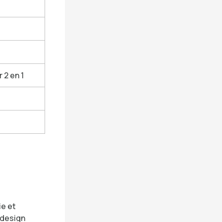
 2 en 1
ie et
 design