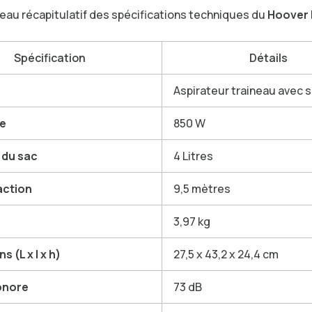
leau récapitulatif des spécifications techniques du
Hoover 
Spécification
Détails
Aspirateur traineau avec 
e
850 W
 du sac
4 Litres
action
9,5 mètres
3,97 kg
 (L x l x h)
27,5 x 43,2 x 24,4 cm
onore
73 dB