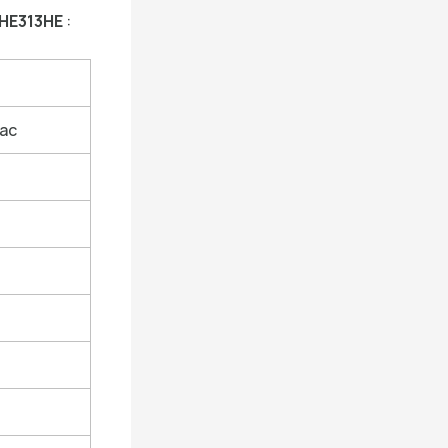
HE313HE
:
sac