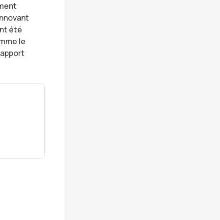
ement
innovant
ont été
omme le
rapport