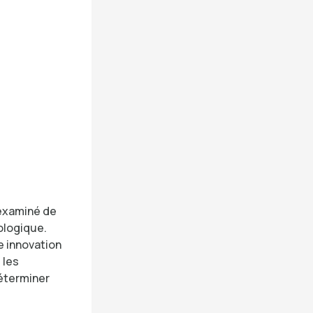
 examiné de
ologique.
e innovation
 les
déterminer