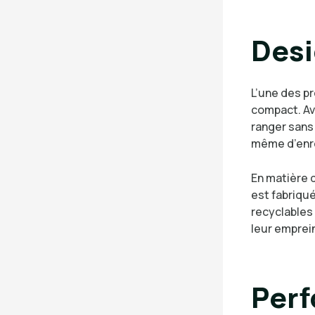
Desi
L’une des p
compact. Ave
ranger sans
même d’enrou
En matière 
est fabriqu
recyclables 
leur emprei
Perf