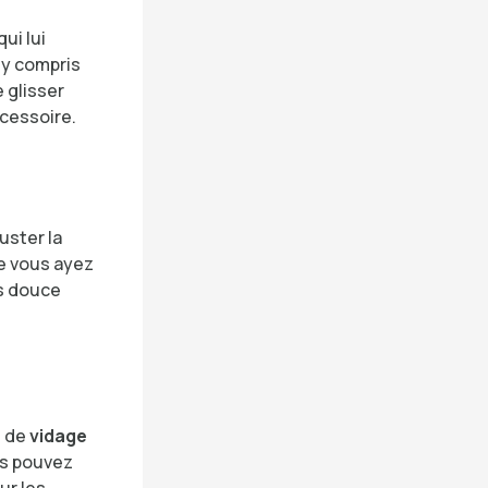
ui lui
, y compris
 glisser
ccessoire.
uster la
ue vous ayez
us douce
e de
vidage
us pouvez
ur les