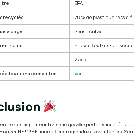
iltre
EPA
x recyclés
70 % de plastique recyclé
de vidage
Sans contact
res inclus
Brosse tout-en-un, suceur
2 ans
spécifications complètes
Voir
clusion
erchez un aspirateur traineau qui allie performance, écolog
Hoover HE313HE
pourrait bien répondre à vos attentes. Son