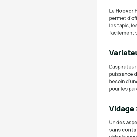
Le
Hoover 
permet d’off
les tapis, l
facilement 
Variate
L’aspirateu
puissance d
besoin d’une
pour les par
Vidage
Un des aspe
sans conta
vider le sac