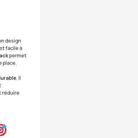
on design
t facile à
ack
permet
e place.
durable
. Il
t
t réduire