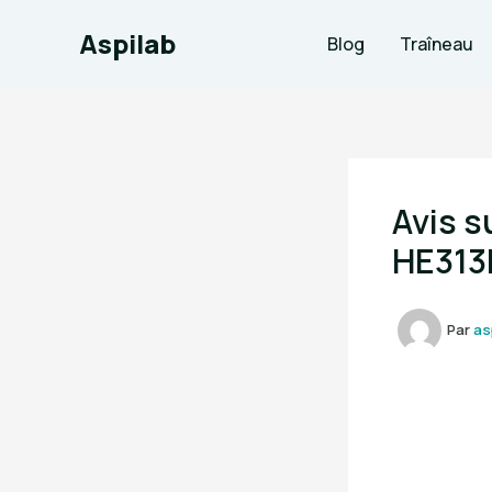
Aller
Aspilab
au
Blog
Traîneau
contenu
Avis s
HE313
Par
as