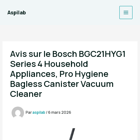
Aller
au
Aspilab
Main
contenu
Men
Avis sur le Bosch BGC21HYG1
Series 4 Household
Appliances, Pro Hygiene
Bagless Canister Vacuum
Cleaner
Par
aspilab
/
6 mars 2026