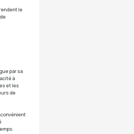
 rendent le
 de
gue par sa
acité à
es et les
teurs de
inconvénient
é
temps.