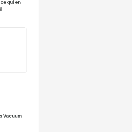
 ce qui en
il
ss Vacuum