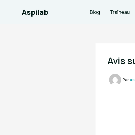
Aller
Aspilab
au
Blog
Traîneau
contenu
Avis s
Par
as