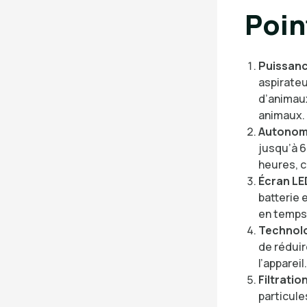
Poin
Puissanc
aspirateur
d’animaux
animaux.
Autonomi
jusqu’à 6
heures, c
Écran LE
batterie 
en temps 
Technolo
de réduir
l’appareil.
Filtratio
particule