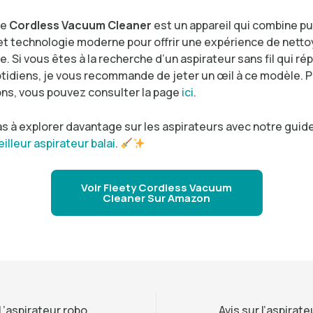
le
Cordless Vacuum Cleaner
est un appareil qui combine p
t technologie moderne pour offrir une expérience de nett
e. Si vous êtes à la recherche d’un aspirateur sans fil qui ré
tidiens, je vous recommande de jeter un œil à ce modèle. P
ons, vous pouvez consulter la page
ici
.
s à explorer davantage sur les aspirateurs avec notre guide
eilleur aspirateur balai
.
Voir Fieety Cordless Vacuum
Cleaner Sur Amazon
Roborock Q7 L5 : L’aspirateur robot qui redéfinit le nettoyage