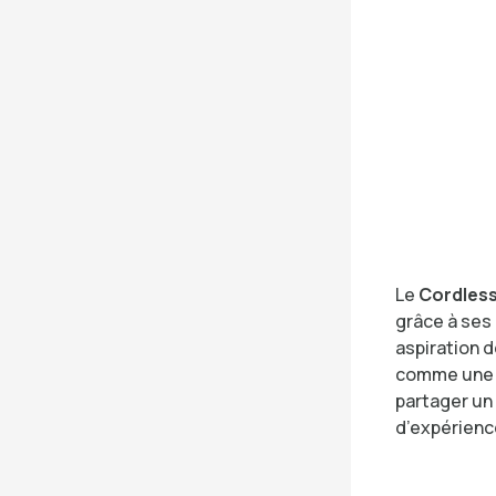
Le
Cordles
grâce à ses
aspiration d
comme une so
partager un 
d’expérience