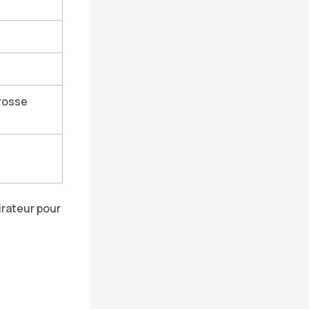
brosse
irateur pour