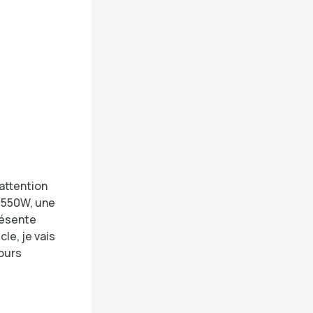
’attention
 550W, une
résente
le, je vais
tours