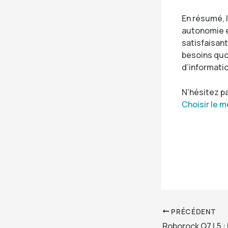
En résumé, 
autonomie e
satisfaisant
besoins quo
d’informati
N’hésitez pa
Choisir le m
PRÉCÉDENT