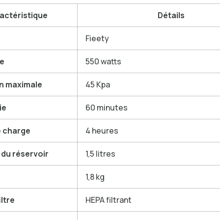
actéristique
Détails
Fieety
e
550 watts
on maximale
45 Kpa
ie
60 minutes
 charge
4 heures
 du réservoir
1,5 litres
1,8 kg
iltre
HEPA filtrant