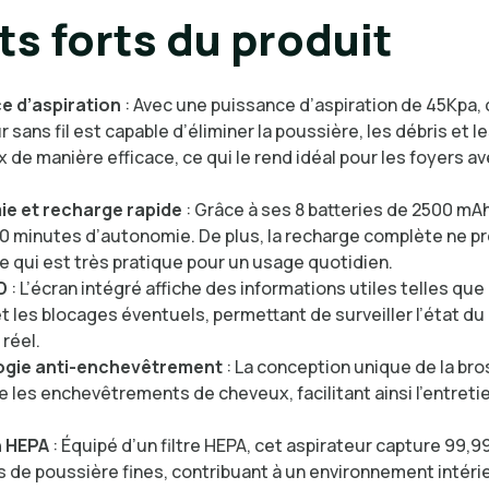
ts forts du produit
e d’aspiration
: Avec une puissance d’aspiration de 45Kpa, 
 sans fil est capable d’éliminer la poussière, les débris et le
 de manière efficace, ce qui le rend idéal pour les foyers a
e et recharge rapide
: Grâce à ses 8 batteries de 2500 mAh,
0 minutes d’autonomie. De plus, la recharge complète ne p
e qui est très pratique pour un usage quotidien.
D
: L’écran intégré affiche des informations utiles telles que
et les blocages éventuels, permettant de surveiller l’état d
réel.
gie anti-enchevêtrement
: La conception unique de la br
e les enchevêtrements de cheveux, facilitant ainsi l’entreti
n HEPA
: Équipé d’un filtre HEPA, cet aspirateur capture 99,9
s de poussière fines, contribuant à un environnement intéri