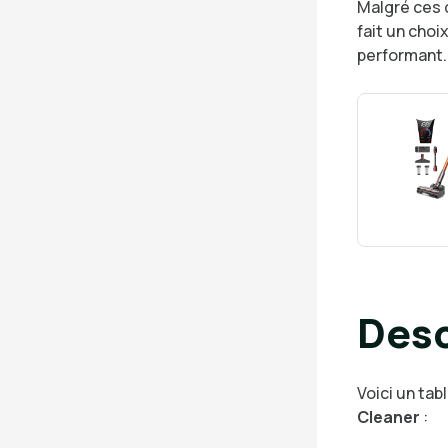
Malgré ces q
fait un choi
performant.
Desc
Voici un tab
Cleaner
: