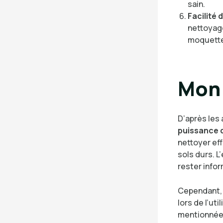
sain.
Facilité d
nettoyage
moquette
Mon 
D’après les 
puissance d
nettoyer ef
sols durs. L
rester infor
Cependant, 
lors de l’uti
mentionnée 