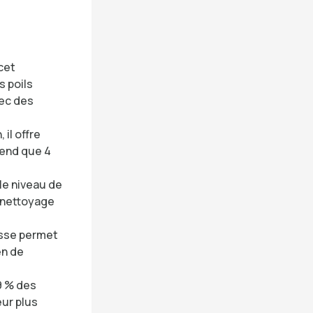
cet
s poils
vec des
 il offre
rend que 4
 le niveau de
u nettoyage
osse permet
en de
9 % des
eur plus