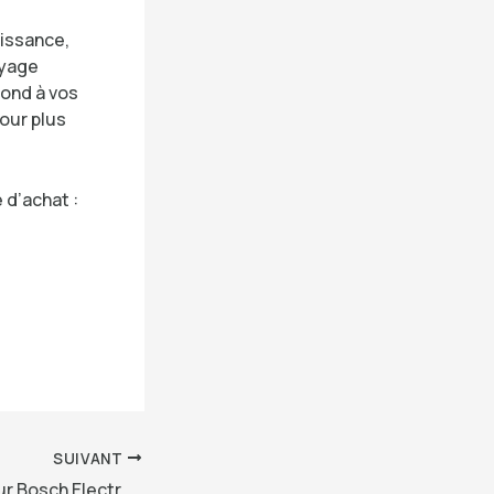
uissance,
oyage
pond à vos
our plus
 d’achat :
SUIVANT
Avis sur l’aspirateur Bosch Electroménager Série 8, BGS7MS64