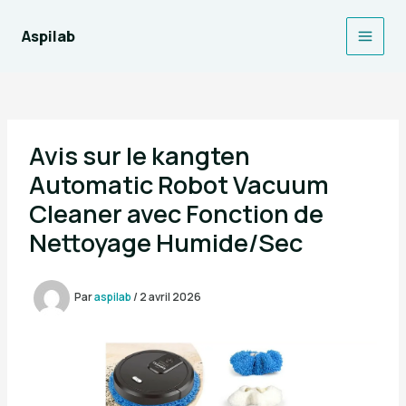
Aller
au
Aspilab
Main
contenu
Men
Avis sur le kangten
Automatic Robot Vacuum
Cleaner avec Fonction de
Nettoyage Humide/Sec
Par
aspilab
/
2 avril 2026