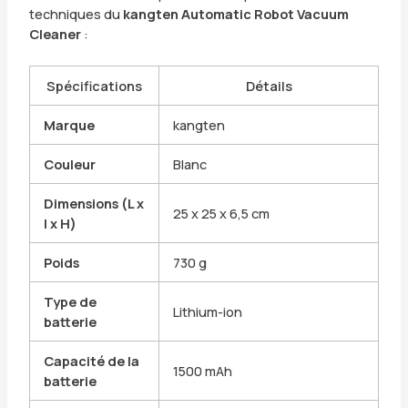
techniques du
kangten Automatic Robot Vacuum
Cleaner
:
Spécifications
Détails
Marque
kangten
Couleur
Blanc
Dimensions (L x
25 x 25 x 6,5 cm
l x H)
Poids
730 g
Type de
Lithium-ion
batterie
Capacité de la
1500 mAh
batterie