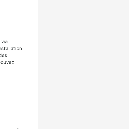
 via
nstallation
 des
 pouvez