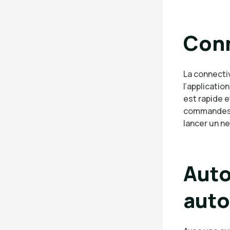
Conn
La connecti
l’applicatio
est rapide e
commandes v
lancer un ne
Auto
aut