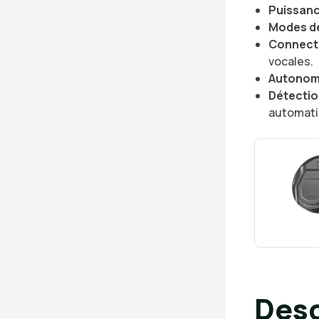
Puissanc
Modes de
Connecti
vocales.
Autonomi
Détection
automat
Desc