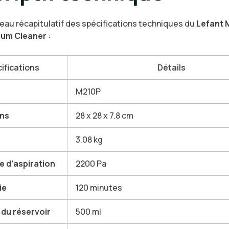
leau récapitulatif des spécifications techniques du
Lefant 
um Cleaner
:
ifications
Détails
M210P
ns
28 x 28 x 7.8 cm
3.08 kg
e d’aspiration
2200 Pa
ie
120 minutes
 du réservoir
500 ml