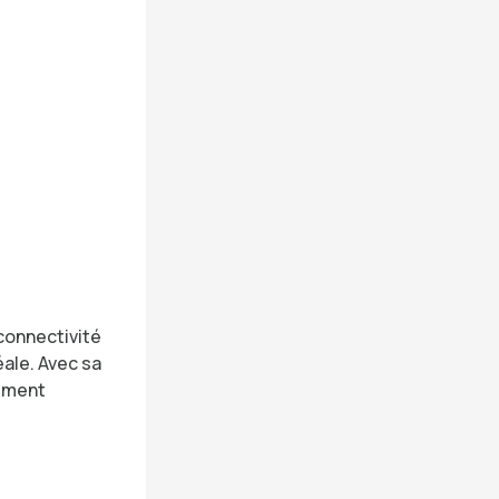
 connectivité
éale. Avec sa
rement