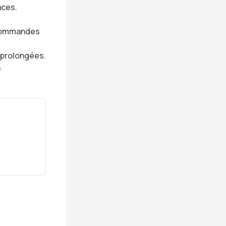
aces.
u commandes
 prolongées.
n