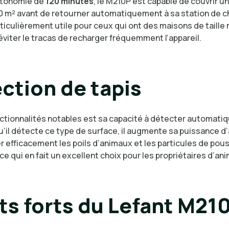
utonomie de
120 minutes
, le M210P est capable de couvrir u
20 m² avant de retourner automatiquement à sa station de 
rticulièrement utile pour ceux qui ont des maisons de taill
viter le tracas de recharger fréquemment l’appareil.
ction de tapis
ctionnalités notables est sa capacité à détecter automati
u’il détecte ce type de surface, il augmente sa puissance d’
r efficacement les poils d’animaux et les particules de pou
ce qui en fait un excellent choix pour les propriétaires d’an
ts forts du Lefant M21