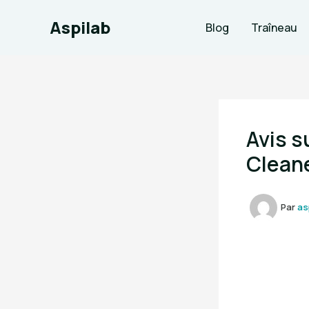
Aller
Aspilab
au
Blog
Traîneau
contenu
Avis s
Clean
Par
as