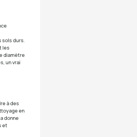
nce
 sols durs.
t les
de diamètre
, un vrai
re à des
ettoyage en
la donne
s et