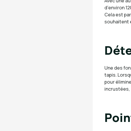
Avec une a
d’environ 1
Cela est pa
souhaitent é
Déte
Une des fon
tapis. Lorsq
pour élimine
incrustées, 
Poin