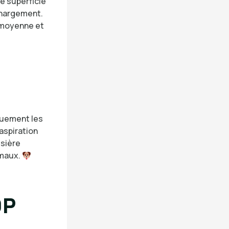
ne superficie
chargement.
e moyenne et
quement les
aspiration
ssière
imaux.
0P