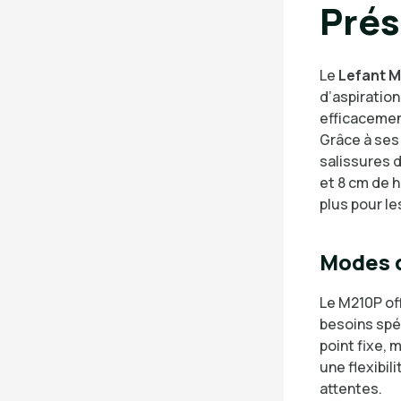
Prés
Le
Lefant 
d’aspiratio
efficacement
Grâce à ses 
salissures 
et 8 cm de h
plus pour le
Modes d
Le M210P of
besoins spé
point fixe,
une flexibil
attentes.