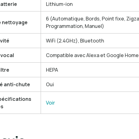
atterie
Lithium-ion
6 (Automatique, Bords, Point fixe, Zigza
 nettoyage
Programmation, Manuel)
vité
WiFi (2.4GHz), Bluetooth
 vocal
Compatible avec Alexa et Google Home
iltre
HEPA
té anti-chute
Oui
spécifications
Voir
es