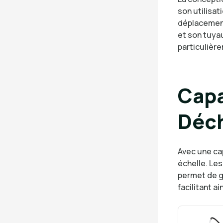
son utilisat
déplacement 
et son tuya
particulièr
Capa
Déc
Avec une ca
échelle. Les
permet de ga
facilitant a