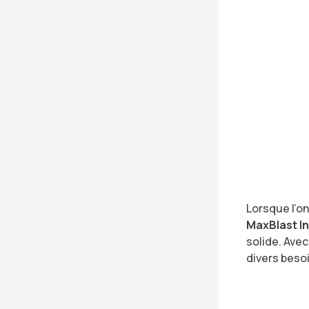
Lorsque l’o
MaxBlast I
solide. Ave
divers beso