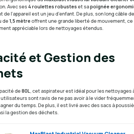
ion. Avec ses
4 roulettes robustes
et sa
poignée ergonom
de l’appareil est un jeu d’enfant. De plus, son long câble d
u de
1,5 mètre
offrent une grande liberté de mouvement, ce 
ement appréciable lors de nettoyages étendus.
cité et Gestion des
hets
pacité de
80L
, cet aspirateur est idéal pour les nettoyages
 utilisateurs sont ravis de ne pas avoir à le vider fréquemme
gner du temps. De plus, il est livré avec des sacs à poussi
insi la gestion des déchets.
MaxBlast Industrial Vacuum Cleaner