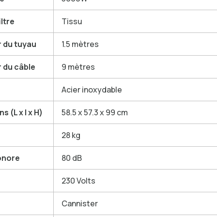
iltre
Tissu
 du tuyau
1.5 mètres
 du câble
9 mètres
Acier inoxydable
 (L x l x H)
58.5 x 57.3 x 99 cm
28 kg
onore
80 dB
230 Volts
Cannister