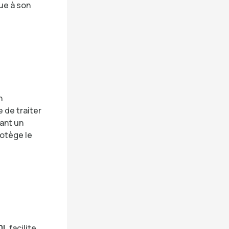
bue à son
n
 de traiter
sant un
otège le
0L
facilite