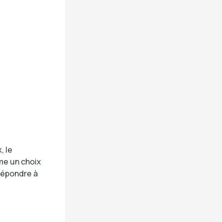
, le
e un choix
 répondre à