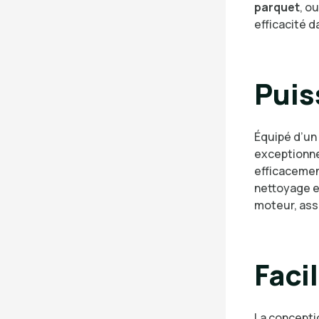
parquet
, o
efficacité d
Puis
Équipé d’un
exceptionnel
efficacement
nettoyage e
moteur, ass
Faci
La concept