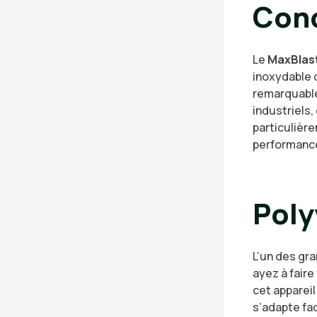
Conc
Le
MaxBlast
inoxydable d
remarquable
industriels,
particulièr
performanc
Poly
L’un des gr
ayez à fair
cet appareil
s’adapte fa