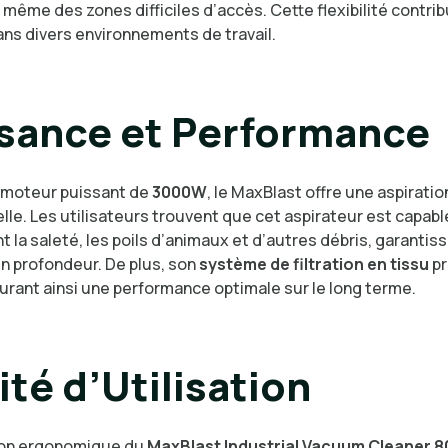
u même des zones difficiles d’accès. Cette flexibilité contri
ans divers environnements de travail.
sance et Performance
 moteur puissant de
3000W
, le MaxBlast offre une aspiratio
le. Les utilisateurs trouvent que cet aspirateur est capable
 la saleté, les poils d’animaux et d’autres débris, garantis
n profondeur. De plus, son
système de filtration en tissu
pr
urant ainsi une performance optimale sur le long terme.
lité d’Utilisation
ion ergonomique du
MaxBlast Industrial Vacuum Cleaner 8