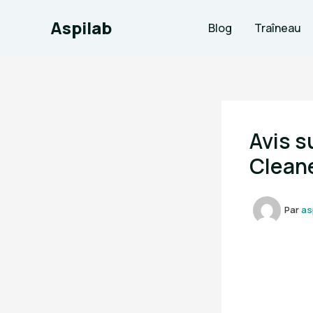
Aller
Aspilab
au
Blog
Traîneau
contenu
Avis s
Clean
Par
as