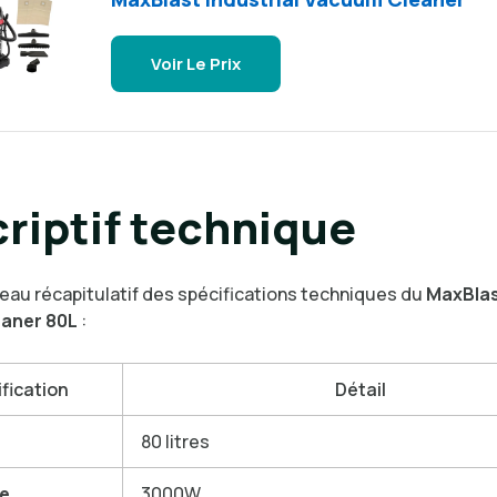
Voir Le Prix
riptif technique
leau récapitulatif des spécifications techniques du
MaxBlast
aner 80L
:
fication
Détail
80 litres
e
3000W