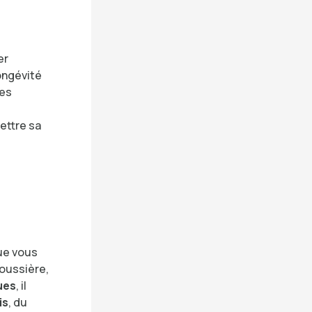
er
ongévité
tes
ettre sa
ue vous
oussière,
ues
, il
is
, du