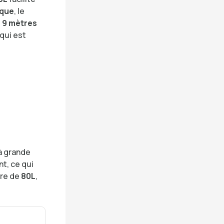
ique
, le
e
9 mètres
qui est
 à grande
nt, ce qui
ère de
80L
,