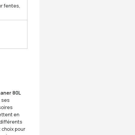
ur fentes,
eaner 80L
e ses
soires
ettent en
 différents
 choix pour