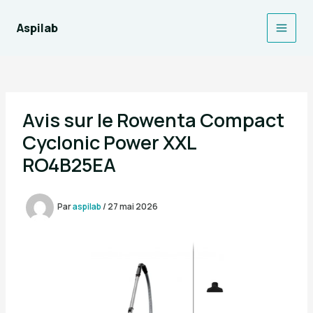
Aller
au
Aspilab
Main
contenu
Men
Avis sur le Rowenta Compact
Cyclonic Power XXL
RO4B25EA
Par
aspilab
/
27 mai 2026