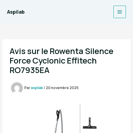
Aller
au
Aspilab
Main
contenu
Men
Avis sur le Rowenta Silence
Force Cyclonic Effitech
RO7935EA
Par
aspilab
/
20 novembre 2025