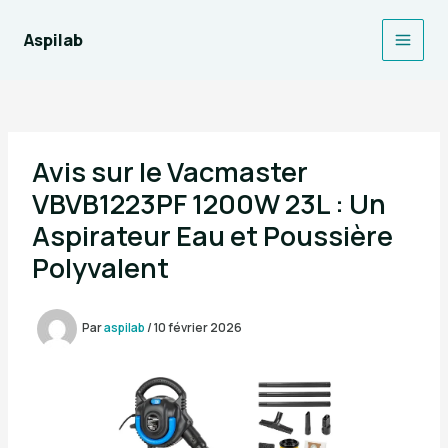
Aller
au
Aspilab
Main
contenu
Men
Avis sur le Vacmaster
VBVB1223PF 1200W 23L : Un
Aspirateur Eau et Poussière
Polyvalent
Par
aspilab
/
10 février 2026