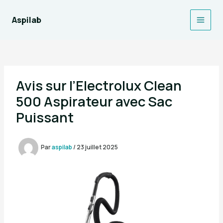
Aller
au
Aspilab
Main
contenu
Men
Avis sur l’Electrolux Clean
500 Aspirateur avec Sac
Puissant
Par
aspilab
/
23 juillet 2025