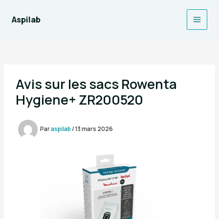
Aller
au
Aspilab
Main
contenu
Men
Avis sur les sacs Rowenta
Hygiene+ ZR200520
Par
aspilab
/
13 mars 2026