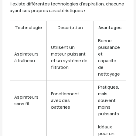
Il existe différentes technologies d’aspiration, chacune
ayant ses propres caractéristiques :
Technologie
Description
Avantages
Bonne
Utilisent un
puissance
Aspirateurs
moteur puissant
et
à traîneau
et un système de
capacité
filtration
de
nettoyage
Pratiques,
Fonctionnent
mais
Aspirateurs
avec des
souvent
sans fil
batteries
moins
puissants
Idéaux
pour un