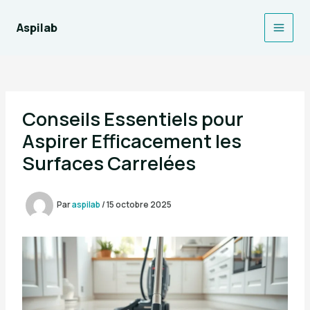
Aller
au
Aspilab
Main
contenu
Men
Conseils Essentiels pour
Aspirer Efficacement les
Surfaces Carrelées
Par
aspilab
/
15 octobre 2025