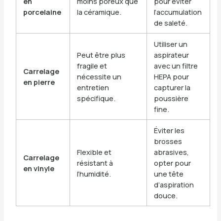
en
moins poreux que
pour éviter
porcelaine
la céramique.
l’accumulation
de saleté.
Utiliser un
Peut être plus
aspirateur
fragile et
avec un filtre
Carrelage
nécessite un
HEPA pour
en pierre
entretien
capturer la
spécifique.
poussière
fine.
Éviter les
brosses
Flexible et
abrasives,
Carrelage
résistant à
opter pour
en vinyle
l’humidité.
une tête
d’aspiration
douce.