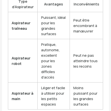
Type
Avantages
Inconvénients
d’Aspirateur
Puissant, idéal
Peut être
Aspirateur
pour les
encombrant à
traîneau
grandes
manœuvrer
surfaces
Pratique,
autonome,
excellent
Peut ne pas
Aspirateur
pour les
atteindre tous
robot
zones
les recoins
difficiles
d’accès
Léger et facile
Moins
Aspirateur à
à utiliser pour
puissant pour
main
les petits
les grandes
espaces
surfaces