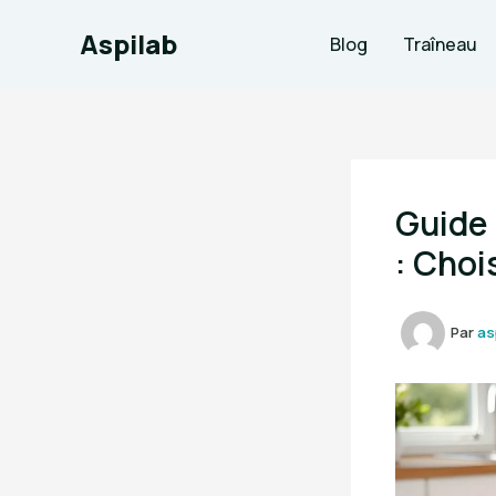
Aller
Aspilab
au
Blog
Traîneau
contenu
Guide 
: Choi
Par
as