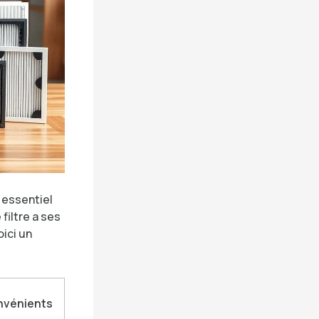
t essentiel
filtre a ses
ici un
nvénients