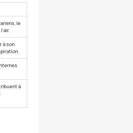
ariens, le
’air.
r à son
piration.
internes
tribuent à
s