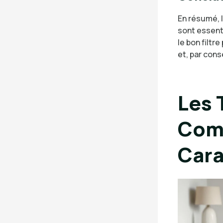
En résumé, l
sont essenti
le bon filtr
et, par cons
Les 
Comp
Cara