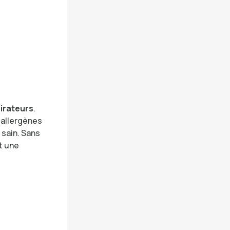
irateurs
.
s allergènes
 sain. Sans
nt une