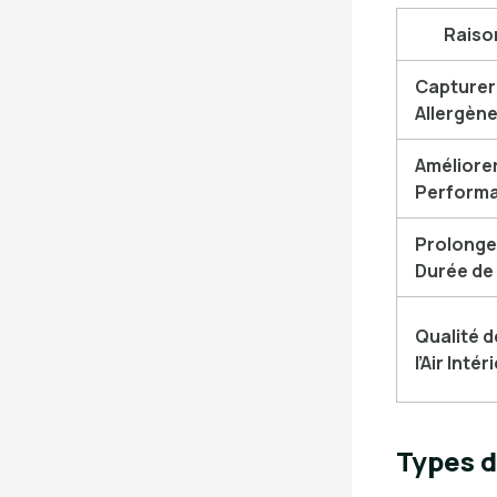
Raiso
Capturer
Allergèn
Améliorer
Perform
Prolonger
Durée de 
Qualité d
l’Air Intér
Types d