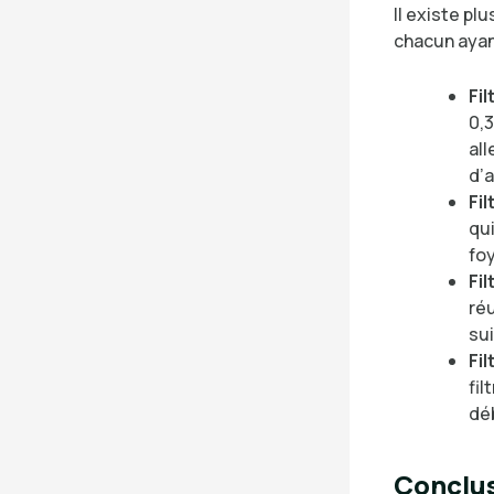
Il existe pl
chacun ayan
Fi
0,3
al
d’a
Fi
qui
foy
Fi
réu
sui
Fi
fil
déb
Conclus