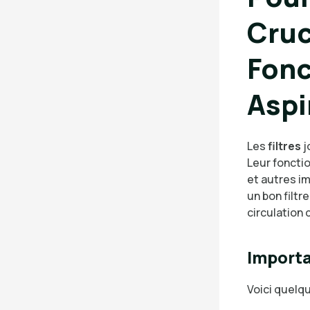
Cruc
Fon
Aspi
Les
filtres
j
Leur fonctio
et autres im
un bon filtr
circulation 
Importa
Voici quelqu