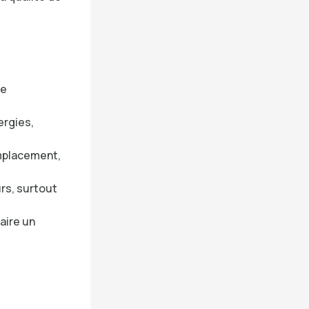
de
ergies,
emplacement,
urs, surtout
aire un