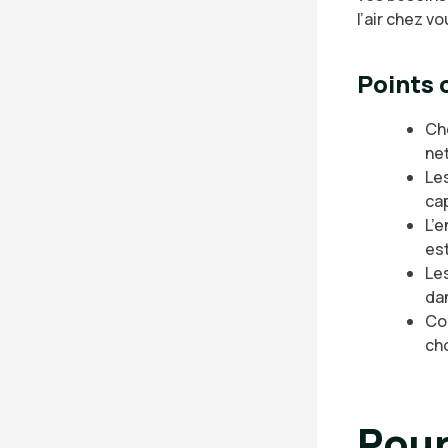
l’air chez vo
Points c
Cho
net
Les
cap
L’e
est
Les
da
Com
cho
Pour