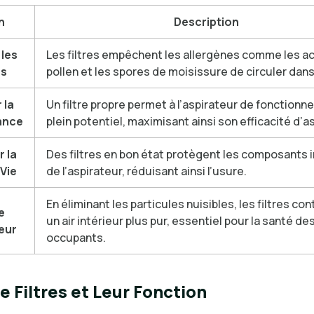
n
Description
 les
Les filtres empêchent les allergènes comme les ac
es
pollen et les spores de moisissure de circuler dans l
 la
Un filtre propre permet à l’aspirateur de fonctionne
ance
plein potentiel, maximisant ainsi son efficacité d’as
 la
Des filtres en bon état protègent les composants 
Vie
de l’aspirateur, réduisant ainsi l’usure.
En éliminant les particules nuisibles, les filtres con
e
un air intérieur plus pur, essentiel pour la santé de
ieur
occupants.
e Filtres et Leur Fonction