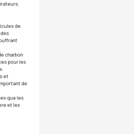
irateurs,
icules de
c des
ouffrant
de charbon
ces pour les
e.
s et
 important de
ces que les
ère et les