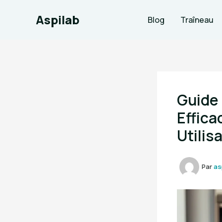
Aller
Aspilab
au
Blog
Traîneau
contenu
Guide
Effica
Utilis
Par
as