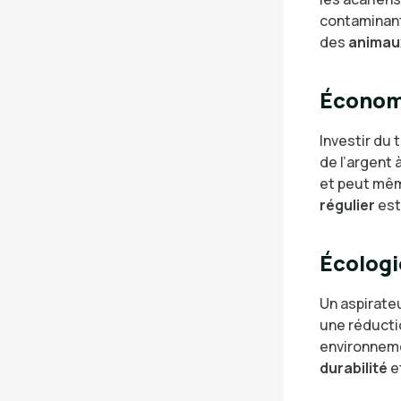
contaminant
des
animau
Économ
Investir du 
de l’argent 
et peut mêm
régulier
est
Écologi
Un aspirate
une réducti
environneme
durabilité
et