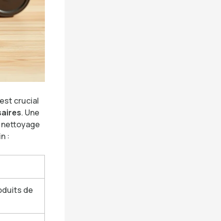
est crucial
aires
. Une
e nettoyage
n :
oduits de