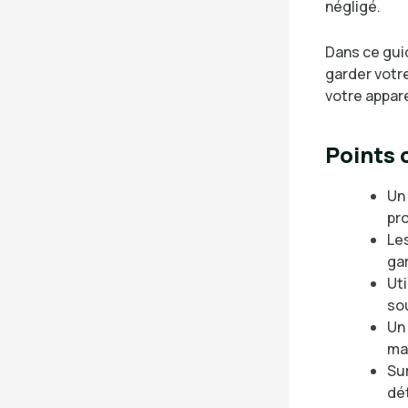
négligé.
Dans ce gui
garder votre
votre apparei
Points c
Un
pro
Les
gar
Uti
so
Un 
ma
Sur
dé