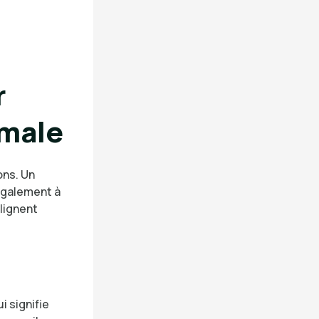
r
imale
ons. Un
également à
ulignent
i signifie