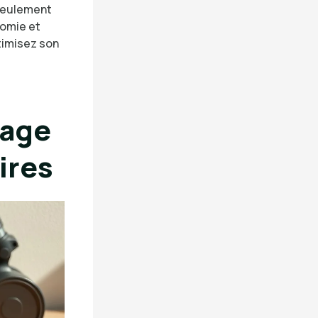
 seulement
nomie et
timisez son
yage
ires