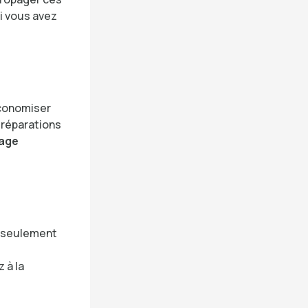
i vous avez
économiser
 réparations
age
n seulement
 à la