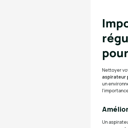
Impo
régu
pour
Nettoyer vot
aspirateur
un environne
l’importance
Amélior
Un aspirateu