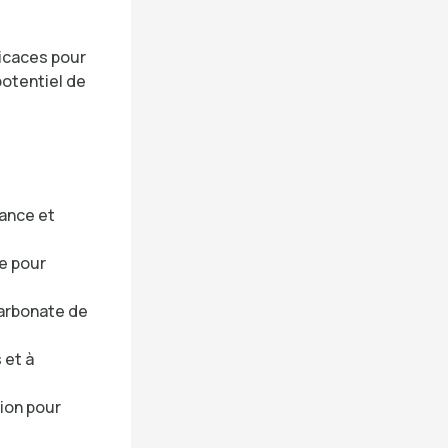
ficaces pour
potentiel de
mance et
re pour
carbonate de
 et à
tion pour