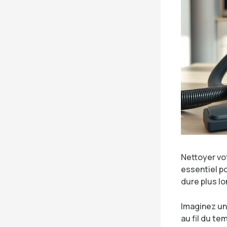
Nettoyer vot
essentiel po
dure plus l
Imaginez un 
au fil du te