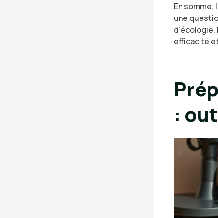
En somme, l
une questio
d’écologie.
efficacité e
Prép
: ou