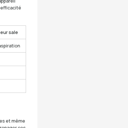
appareil
 efficacité
eur sale
aspiration
ries et même
 propager ces