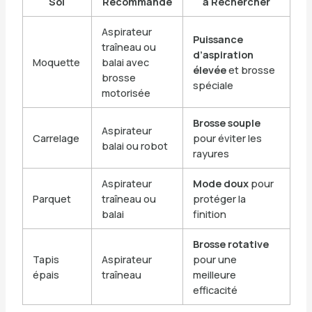
Sol
Recommandé
à Rechercher
Aspirateur
Puissance
traîneau ou
d’aspiration
Moquette
balai avec
élevée
et brosse
brosse
spéciale
motorisée
Brosse souple
Aspirateur
Carrelage
pour éviter les
balai ou robot
rayures
Aspirateur
Mode doux
pour
Parquet
traîneau ou
protéger la
balai
finition
Brosse rotative
Tapis
Aspirateur
pour une
épais
traîneau
meilleure
efficacité