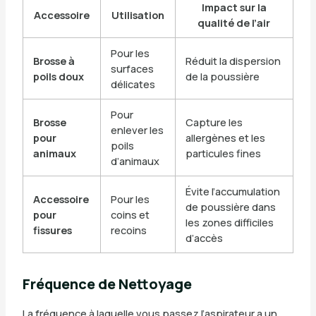
Impact sur la
Accessoire
Utilisation
qualité de l’air
Pour les
Brosse à
Réduit la dispersion
surfaces
poils doux
de la poussière
délicates
Pour
Brosse
Capture les
enlever les
pour
allergènes et les
poils
animaux
particules fines
d’animaux
Évite l’accumulation
Accessoire
Pour les
de poussière dans
pour
coins et
les zones difficiles
fissures
recoins
d’accès
Fréquence de Nettoyage
La fréquence à laquelle vous passez l’aspirateur a un