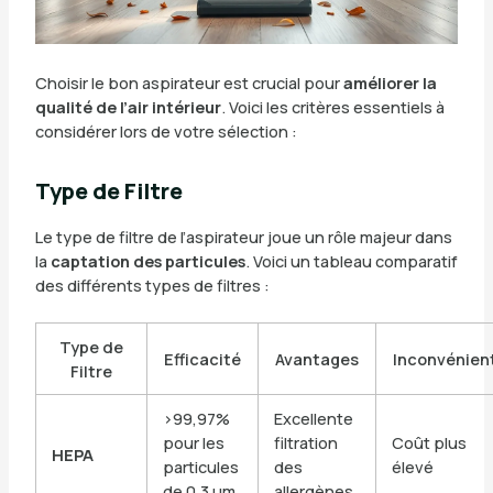
Choisir le bon aspirateur est crucial pour
améliorer la
qualité de l’air intérieur
. Voici les critères essentiels à
considérer lors de votre sélection :
Type de Filtre
Le type de filtre de l’aspirateur joue un rôle majeur dans
la
captation des particules
. Voici un tableau comparatif
des différents types de filtres :
Type de
Efficacité
Avantages
Inconvénien
Filtre
>99,97%
Excellente
pour les
filtration
Coût plus
HEPA
particules
des
élevé
de 0,3 µm
allergènes