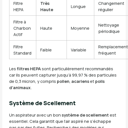
Filtre
Très
Changement
Longue
HEPA
Haute
régulier
Filtre à
Nettoyage
Charbon
Haute
Moyenne
périodique
Actif
Filtre
Remplacemen
Faible
Variable
Standard
fréquent
Les
filtres HEPA
sont particulièrement recommandés
car ils peuvent capturer jusqu’à 99,97 % des particules
de 0,3 micron, y compris
pollen
,
acariens
et
poils
d’animaux
.
Système de Scellement
Un aspirateur avec un bon
système de scellement
est
essentiel. Cela garantit que l’air aspiré ne s’échappe
pas par des fuites. Recherchez des modèles qui