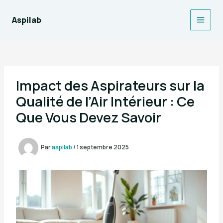
Aller
au
Aspilab
Main
contenu
Men
Impact des Aspirateurs sur la
Qualité de l’Air Intérieur : Ce
Que Vous Devez Savoir
Par
aspilab
/
1 septembre 2025