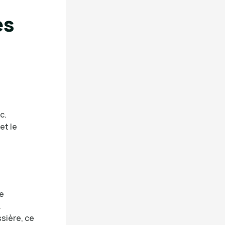
es
c.
et le
ne
.
ssière, ce