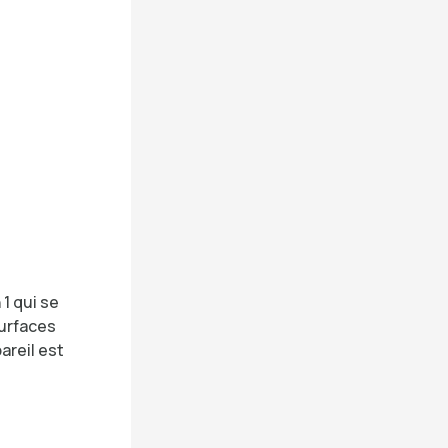
 1 qui se
surfaces
areil est
!