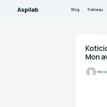
Aller
Aspilab
au
Blog
Traîneau
contenu
Kotici
Mon a
Par
as