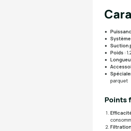
Cara
Puissan
Système 
Suction
Poids
: 1
Longueur
Accessoi
Spéciale
parquet
Points 
Efficaci
consommat
Filtratio