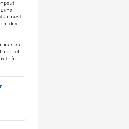
on peut
ez une
ateur n’est
i ont des
x pour les
 léger et
nvite à
r