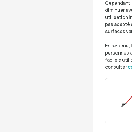
Cependant, 
diminuer ave
utilisation 
pas adapté a
surfaces var
En résumé, 
personnes a
facile à uti
consulter
ce