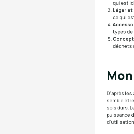
qui est i
Léger et
ce qui es
Accessoi
types de 
Concepti
déchets 
Mon 
D’après les 
semble être 
sols durs. L
puissance d’
d’utilisatio