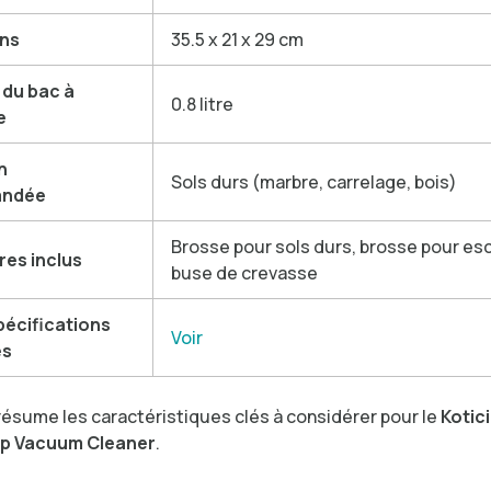
ns
35.5 x 21 x 29 cm
 du bac à
0.8 litre
e
n
Sols durs (marbre, carrelage, bois)
ndée
Brosse pour sols durs, brosse pour esc
res inclus
buse de crevasse
spécifications
Voir
es
résume les caractéristiques clés à considérer pour le
Kotic
p Vacuum Cleaner
.