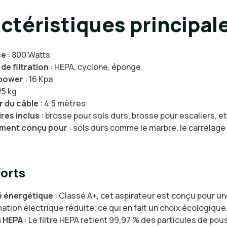
ctéristiques principal
ce
: 800 Watts
de filtration
: HEPA, cyclone, éponge
 power
: 16 Kpa
.25 kg
 du câble
: 4.5 mètres
res inclus
: brosse pour sols durs, brosse pour escaliers, et
ment conçu pour
: sols durs comme le marbre, le carrelage 
forts
té énergétique
: Classé A+, cet aspirateur est conçu pour u
ion électrique réduite, ce qui en fait un choix écologique
n HEPA
: Le filtre HEPA retient 99,97 % des particules de pou