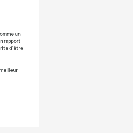
comme un
on rapport
rite d’être
 meilleur