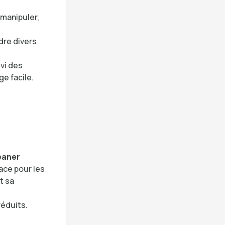
 manipuler,
dre divers
ivi des
e facile.
eaner
ace pour les
t sa
é
réduits.