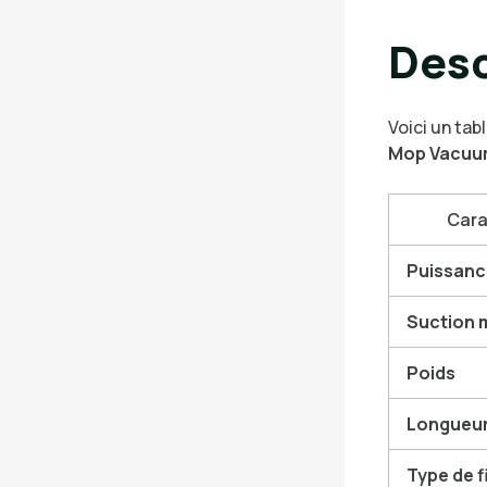
Desc
Voici un tab
Mop Vacuu
Cara
Puissanc
Suction 
Poids
Longueur
Type de f