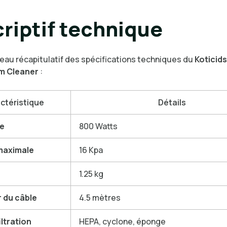
riptif technique
leau récapitulatif des spécifications techniques du
Koticids
m Cleaner
:
ctéristique
Détails
e
800 Watts
maximale
16 Kpa
1.25 kg
 du câble
4.5 mètres
iltration
HEPA, cyclone, éponge