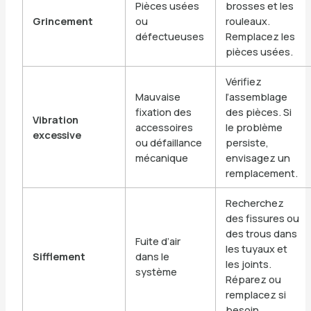
Pièces usées
brosses et les
Grincement
ou
rouleaux.
défectueuses
Remplacez les
pièces usées.
Vérifiez
Mauvaise
l’assemblage
fixation des
des pièces. Si
Vibration
accessoires
le problème
excessive
ou défaillance
persiste,
mécanique
envisagez un
remplacement.
Recherchez
des fissures ou
des trous dans
Fuite d’air
les tuyaux et
Sifflement
dans le
les joints.
système
Réparez ou
remplacez si
besoin.