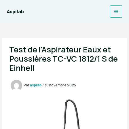
Aller
au
Aspilab
Main
contenu
Men
Test de l’Aspirateur Eaux et
Poussières TC-VC 1812/1 S de
Einhell
Par
aspilab
/
30 novembre 2025