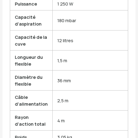
Puissance
1 250 W
Capacité
180 mbar
d’aspiration
Capacité de la
12 litres
cuve
Longueur du
1,5 m
flexible
Diamètre du
36 mm
flexible
Câble
2,5 m
d’alimentation
Rayon
4 m
d’action total
Poids
3,05 kg