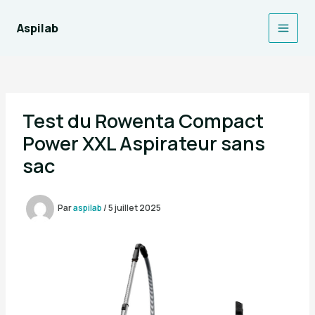
Aller
au
Aspilab
Main
contenu
Men
Test du Rowenta Compact
Power XXL Aspirateur sans
sac
Par
aspilab
/
5 juillet 2025