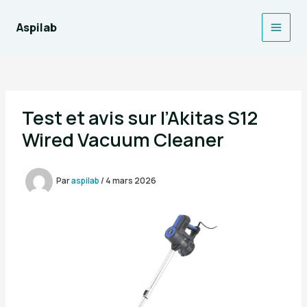
Aller
au
Aspilab
Main
contenu
Men
Test et avis sur l’Akitas S12
Wired Vacuum Cleaner
Par
aspilab
/
4 mars 2026