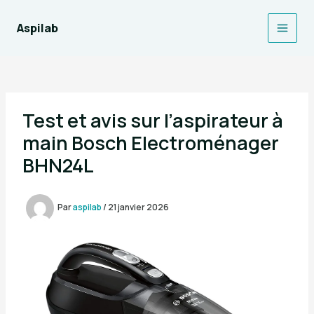
Aller
au
Aspilab
Main
contenu
Men
Test et avis sur l’aspirateur à
main Bosch Electroménager
BHN24L
Par
aspilab
/
21 janvier 2026