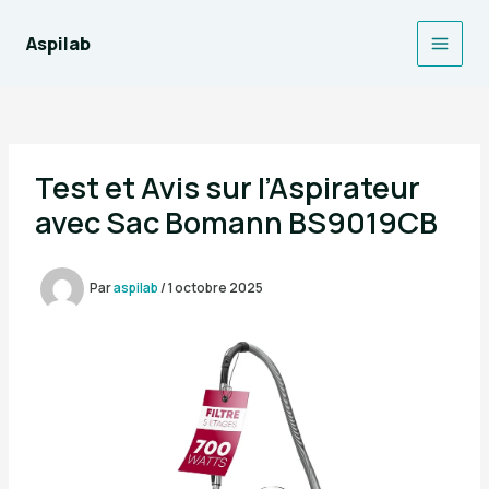
Aller
au
Aspilab
Main
contenu
Men
Test et Avis sur l’Aspirateur
avec Sac Bomann BS9019CB
Par
aspilab
/
1 octobre 2025