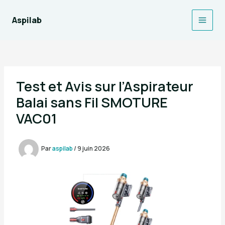
Aller
au
Aspilab
Main
contenu
Men
Test et Avis sur l’Aspirateur
Balai sans Fil SMOTURE
VAC01
Par
aspilab
/
9 juin 2026