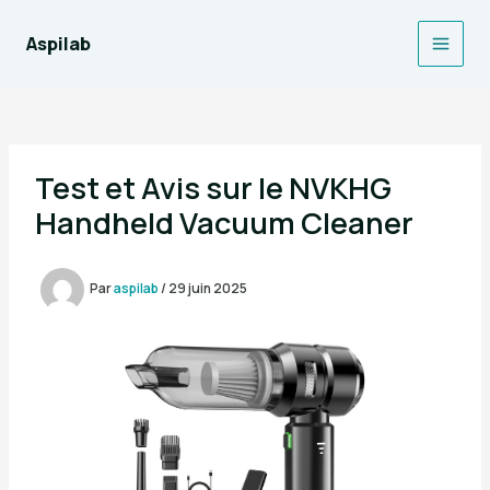
Aller
au
Aspilab
Main
contenu
Men
Test et Avis sur le NVKHG
Handheld Vacuum Cleaner
Par
aspilab
/
29 juin 2025