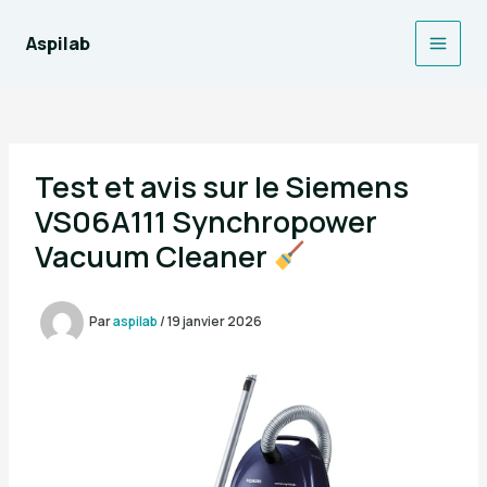
Aller
au
Aspilab
Main
contenu
Men
Test et avis sur le Siemens
VS06A111 Synchropower
Vacuum Cleaner
Par
aspilab
/
19 janvier 2026