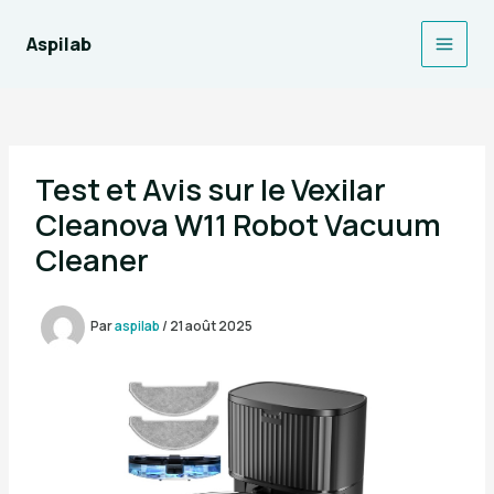
Aller
au
Aspilab
Main
contenu
Men
Test et Avis sur le Vexilar
Cleanova W11 Robot Vacuum
Cleaner
Par
aspilab
/
21 août 2025