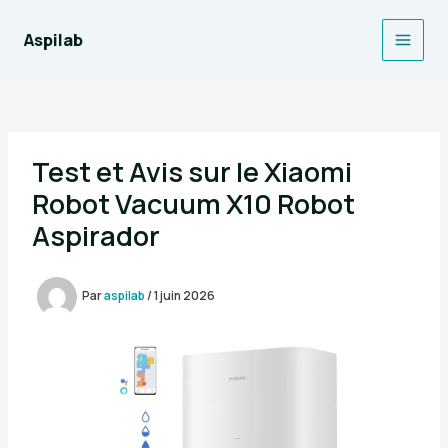
Aller
au
Aspilab
Main
contenu
Men
Test et Avis sur le Xiaomi
Robot Vacuum X10 Robot
Aspirador
Par
aspilab
/
1 juin 2026