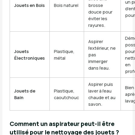
un p
Jouets en Bois
Bois naturel
brosse
d’en
douce pour
pour
éviter les
rayures.
Démo
Aspirer
poss
l’extérieur, ne
Jouets
Plastique,
pour
pas
Électroniques
métal
nett
immerger
en
dans l’eau.
prof
Aspirer puis
Bien
Jouets de
Plastique,
laver à l’eau
aprè
Bain
caoutchouc
chaude et au
lava
savon.
Comment un aspirateur peut-il être
utilisé pour le nettoyage des jouets ?