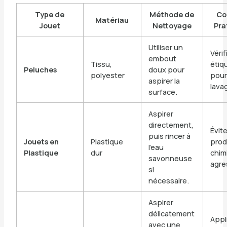
Type de
Méthode de
Co
Matériau
Jouet
Nettoyage
Pra
Utiliser un
Vérif
embout
Tissu,
étiq
Peluches
doux pour
polyester
pour
aspirer la
lava
surface.
Aspirer
directement,
Évite
puis rincer à
Jouets en
Plastique
prod
l’eau
Plastique
dur
chim
savonneuse
agre
si
nécessaire.
Aspirer
délicatement
Appl
avec une