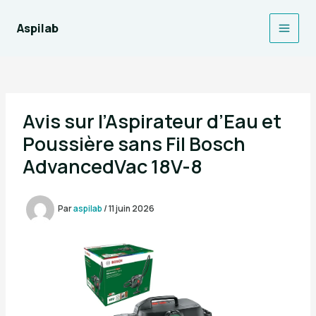
Aller
au
Aspilab
Main
contenu
Men
Avis sur l’Aspirateur d’Eau et
Poussière sans Fil Bosch
AdvancedVac 18V-8
Par
aspilab
/
11 juin 2026