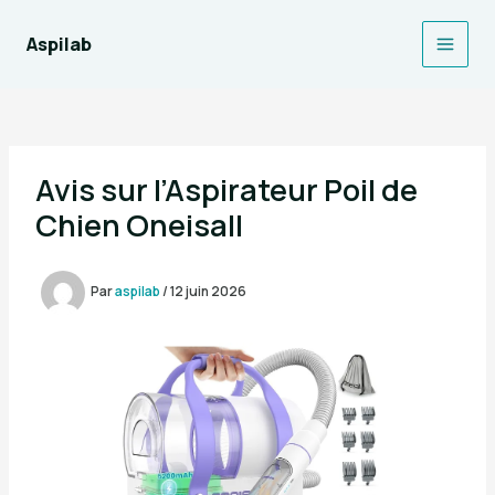
Aller
au
Aspilab
Main
contenu
Men
Avis sur l’Aspirateur Poil de
Chien Oneisall
Par
aspilab
/
12 juin 2026