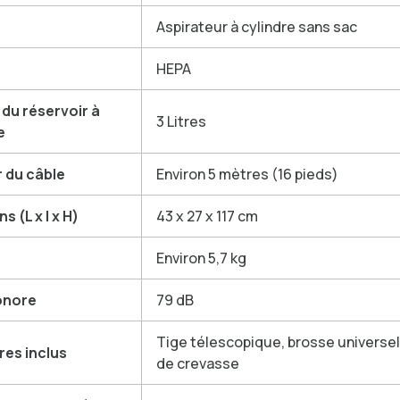
Aspirateur à cylindre sans sac
HEPA
du réservoir à
3 Litres
e
 du câble
Environ 5 mètres (16 pieds)
 (L x l x H)
43 x 27 x 117 cm
Environ 5,7 kg
onore
79 dB
Tige télescopique, brosse universell
res inclus
de crevasse