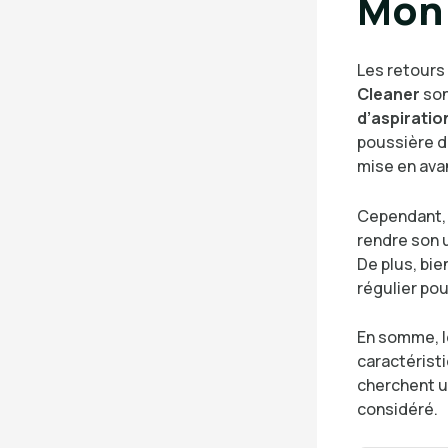
Mon 
Les retours 
Cleaner
son
d’aspiratio
poussière d
mise en avan
Cependant, c
rendre son u
De plus, bie
régulier po
En somme, 
caractérist
cherchent u
considéré.