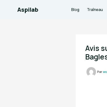
Aller
Aspilab
au
Blog
Traîneau
contenu
Avis s
Bagle
Par
as