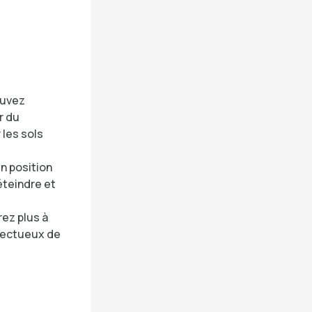
ouvez
r du
 les sols
en position
éteindre et
rez plus à
spectueux de