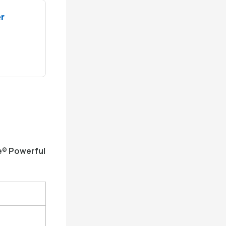
r
® Powerful