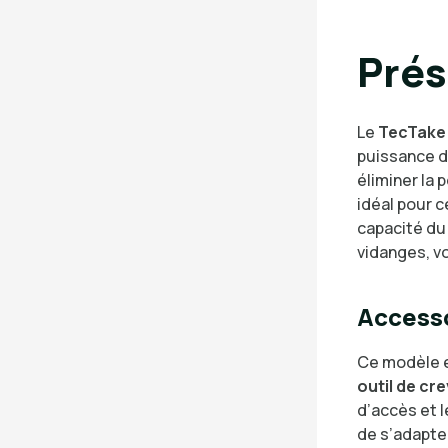
Prés
Le
TecTake
puissance d’
éliminer la 
idéal pour 
capacité du 
vidanges, vo
Accesso
Ce modèle e
outil de cr
d’accès et 
de s’adapte