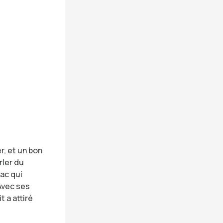
r, et un bon
rler du
ac qui
Avec ses
 a attiré