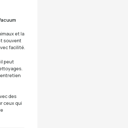
 Vacuum
nimaux et la
st souvent
ec facilité.
il peut
nettoyages.
 entretien
avec des
ur ceux qui
re