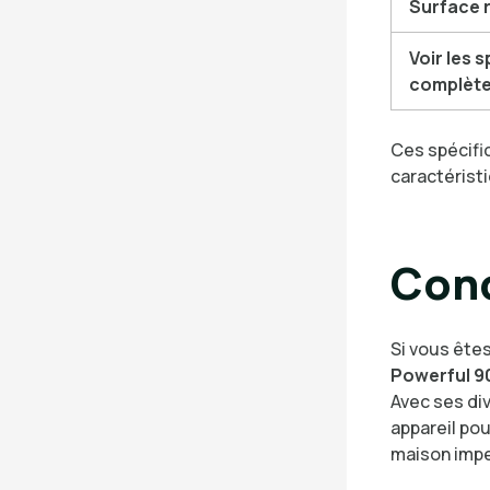
Surface
Voir les 
complèt
Ces spécifi
caractéristi
Conc
Si vous êtes
Powerful 9
Avec ses div
appareil pou
maison imp