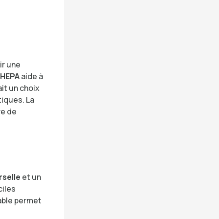
ir une
e HEPA
aide à
ait un choix
tiques. La
re de
rselle
et un
ciles
table permet