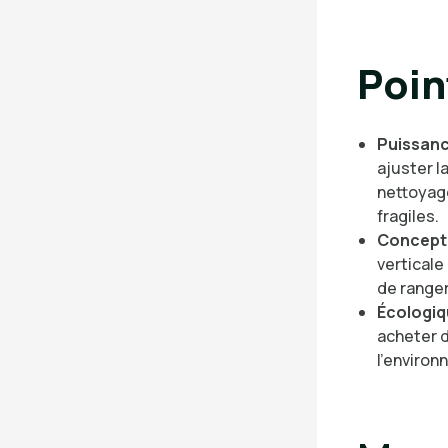
Poin
Puissanc
ajuster l
nettoyage
fragiles.
Concept
verticale
de ranger
Écologiq
acheter d
l’environ