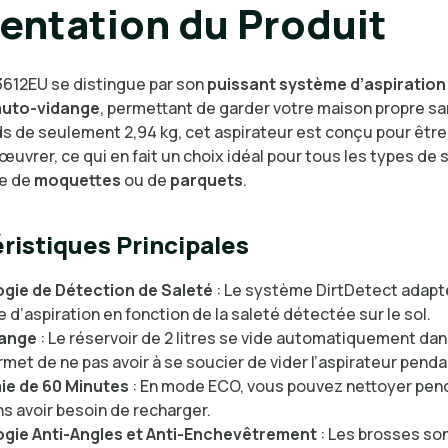
entation du Produit
3612EU se distingue par son
puissant système d’aspiration
auto-vidange
, permettant de garder votre maison propre san
ds de seulement 2,94 kg, cet aspirateur est conçu pour être
œuvrer, ce qui en fait un choix idéal pour tous les types de 
se de
moquettes
ou de
parquets
.
ristiques Principales
gie de Détection de Saleté
: Le système DirtDetect adapte
 d’aspiration en fonction de la saleté détectée sur le sol.
dange
: Le réservoir de 2 litres se vide automatiquement dan
rmet de ne pas avoir à se soucier de vider l’aspirateur penda
e de 60 Minutes
: En mode ECO, vous pouvez nettoyer pen
s avoir besoin de recharger.
gie Anti-Angles et Anti-Enchevêtrement
: Les brosses so