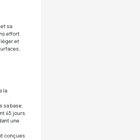
et sa
s effort.
 léger et
surfaces,
 la
s sa base,
nt 45 jours.
dant une
nt conçues