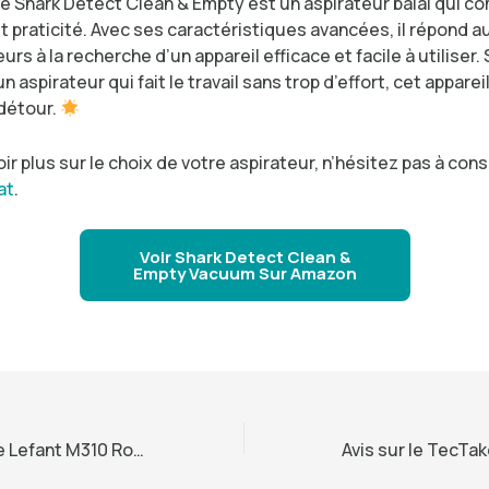
le Shark Detect Clean & Empty est un aspirateur balai qui c
t praticité. Avec ses caractéristiques avancées, il répond 
eurs à la recherche d’un appareil efficace et facile à utiliser.
n aspirateur qui fait le travail sans trop d’effort, cet apparei
 détour.
ir plus sur le choix de votre aspirateur, n’hésitez pas à cons
at
.
Voir Shark Detect Clean &
Empty Vacuum Sur Amazon
Test et avis sur le Lefant M310 Robot Vacuum Cleaner