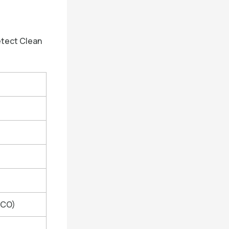
etect Clean
ECO)