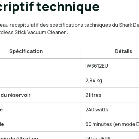
riptif technique
leau récapitulatif des spécifications techniques du Shark D
dless Stick Vacuum Cleaner :
Spécification
Détails
IW3612EU
2,94 kg
 du réservoir
2 litres
e
240 watts
ie
60 minutes (en mode 
ie de filtration
Filtre HEPA