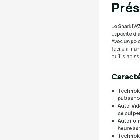
Prés
Le Shark IW
capacité d’
Avec un poi
facile à man
qu’il s’agis
Caracté
Technolo
puissance
Auto-Vi
ce qui pe
Autonomi
heure san
Technolo