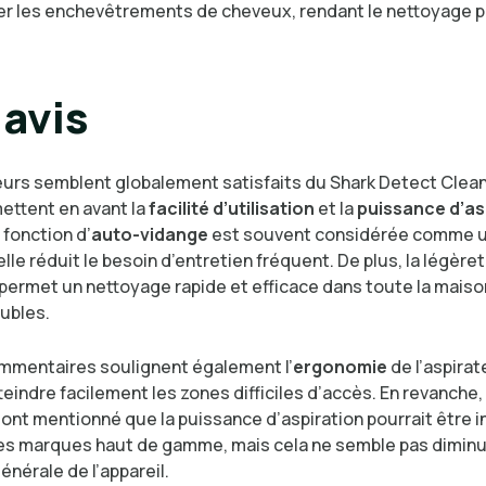
er les enchevêtrements de cheveux, rendant le nettoyage pl
avis
teurs semblent globalement satisfaits du Shark Detect Clea
ttent en avant la
facilité d’utilisation
et la
puissance d’as
a fonction d’
auto-vidange
est souvent considérée comme u
elle réduit le besoin d’entretien fréquent. De plus, la légère
r permet un nettoyage rapide et efficace dans toute la mai
ubles.
mmentaires soulignent également l’
ergonomie
de l’aspirat
eindre facilement les zones difficiles d’accès. En revanche
 ont mentionné que la puissance d’aspiration pourrait être i
res marques haut de gamme, mais cela ne semble pas dimin
générale de l’appareil.