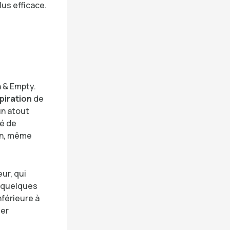
us efficace.
n & Empty.
piration
de
n atout
té de
son, même
eur, qui
, quelques
nférieure à
uer