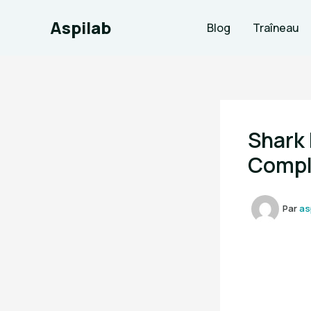
Aller
Aspilab
au
Blog
Traîneau
contenu
Shark 
Compl
Par
as