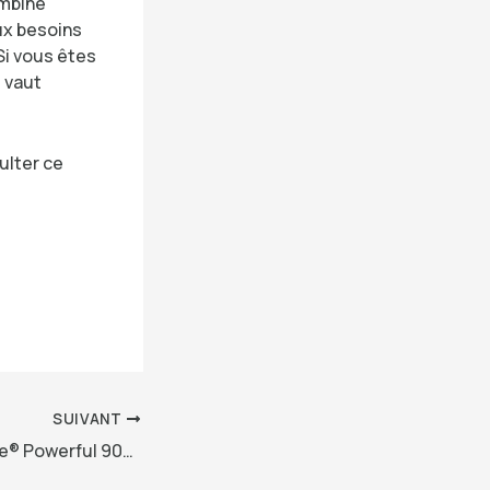
ombine
aux besoins
 Si vous êtes
l vaut
ulter ce
SUIVANT
Avis sur le TecTake® Powerful 900W Bagless Vacuum Cleaner