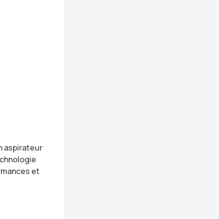
n aspirateur
echnologie
ormances et