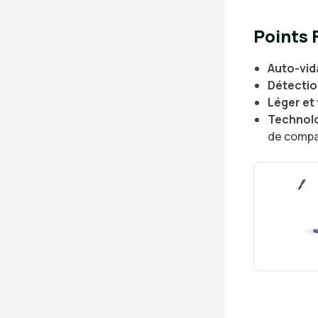
Points 
Auto-vid
Détection
Léger et
Technolo
de compa