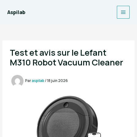
Aller
au
Aspilab
Main
contenu
Men
Test et avis sur le Lefant
M310 Robot Vacuum Cleaner
Par
aspilab
/
18 juin 2026