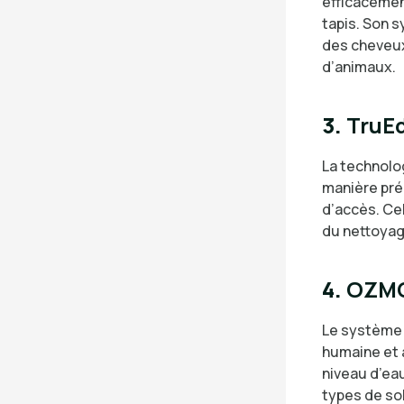
efficacement
tapis. Son 
des cheveux 
d’animaux.
3.
TruE
La technolo
manière pré
d’accès. Cel
du nettoyag
4.
OZMO
Le système 
humaine et 
niveau d’eau
types de sol