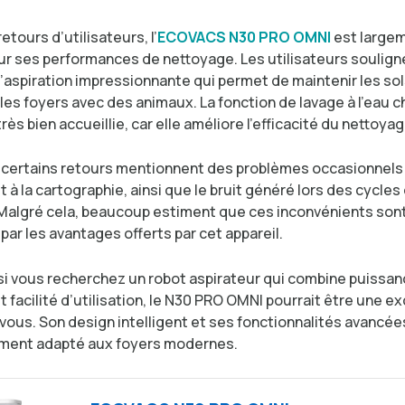
etours d’utilisateurs, l’
ECOVACS N30 PRO OMNI
est large
ur ses performances de nettoyage. Les utilisateurs souligne
’aspiration impressionnante qui permet de maintenir les sol
es foyers avec des animaux. La fonction de lavage à l’eau 
ès bien accueillie, car elle améliore l’efficacité du nettoyag
certains retours mentionnent des problèmes occasionnels l
t à la cartographie, ainsi que le bruit généré lors des cycles
Malgré cela, beaucoup estiment que ces inconvénients son
ar les avantages offerts par cet appareil.
si vous recherchez un robot aspirateur qui combine puissan
t facilité d’utilisation, le N30 PRO OMNI pourrait être une e
vous. Son design intelligent et ses fonctionnalités avancée
ement adapté aux foyers modernes.