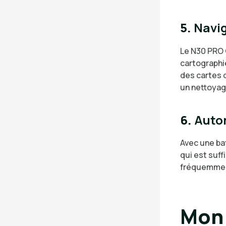
5.
Navig
Le N30 PRO 
cartographi
des cartes d
un nettoyag
6.
Auto
Avec une ba
qui est suff
fréquemme
Mon 