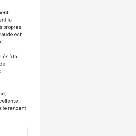
ment
nt la
s propres,
chaude est
e.
iés à la
 de
t
ce,
xcellente
s le rendent