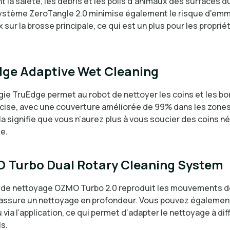
 la saleté, les débris et les poils d’animaux des surfaces d
système ZeroTangle 2.0 minimise également le risque d’e
sur la brosse principale, ce qui est un plus pour les proprié
dge Adaptive Wet Cleaning
gie TruEdge permet au robot de nettoyer les coins et les bo
cise, avec une couverture améliorée de 99% dans les zones 
a signifie que vous n’aurez plus à vous soucier des coins né
e.
 Turbo Dual Rotary Cleaning System
de nettoyage OZMO Turbo 2.0 reproduit les mouvements de
assure un nettoyage en profondeur. Vous pouvez également
 via l’application, ce qui permet d’adapter le nettoyage à di
s.