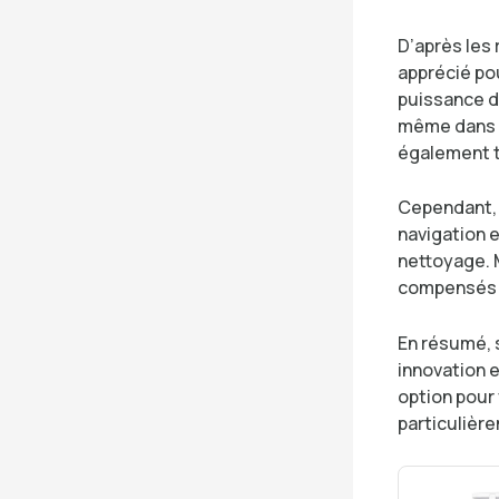
D’après les r
apprécié po
puissance d
même dans l
également tr
Cependant, 
navigation e
nettoyage. 
compensés p
En résumé, 
innovation e
option pour 
particulièr