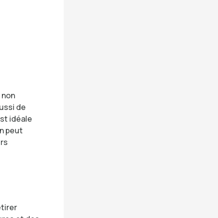
 non
ussi de
est idéale
on peut
urs
tirer