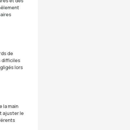
ures et des
mmêlement
taires
rds de
difficiles
gligés lors
 la main
 ajuster le
fférents