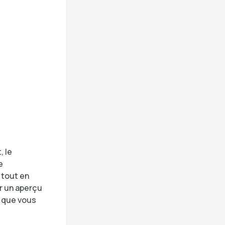
, le
e
 tout en
er un aperçu
n que vous