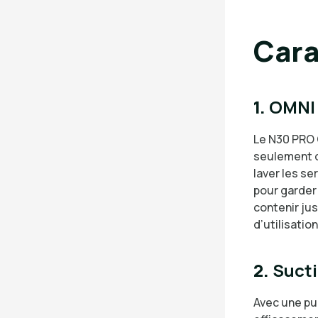
Cara
1.
OMNI 
Le N30 PRO 
seulement d
laver les se
pour garder 
contenir jus
d’utilisatio
2.
Suct
Avec une pui