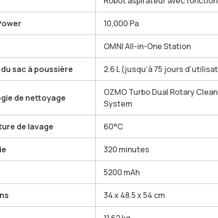
Robot aspirateur avec fonction
Power
10,000 Pa
OMNI All-in-One Station
 du sac à poussière
2.6 L (jusqu’à 75 jours d’utilisa
OZMO Turbo Dual Rotary Clean
gie de nettoyage
System
ure de lavage
60°C
ie
320 minutes
5200 mAh
ns
34 x 48.5 x 54 cm