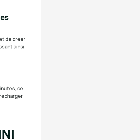
les
et de créer
ssant ainsi
inutes, ce
 recharger
MNI