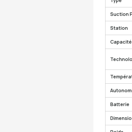
Type
Suction 
Station
Capacité
Technolo
Températ
Autonom
Batterie
Dimensio