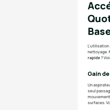
Accé
Quot
Bas
L’utilisation
nettoyage.
rapide
? Voi
Gain d
Un aspirate
seul passage
mouvements,
surfaces. Vo