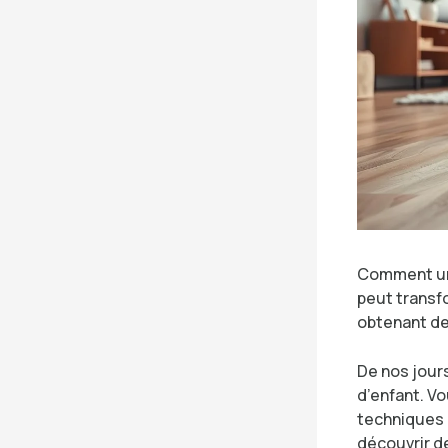
Comment un 
peut transf
obtenant de
De nos jour
d’enfant. V
techniques p
découvrir d