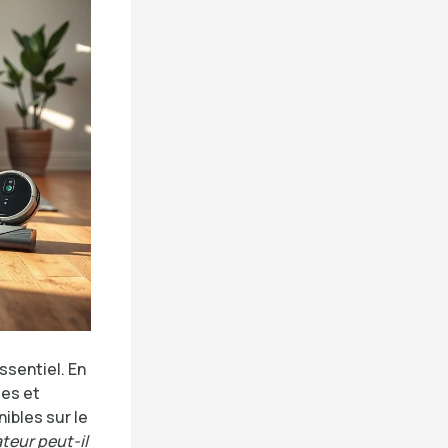
ssentiel. En
ges et
ibles sur le
eur peut-il