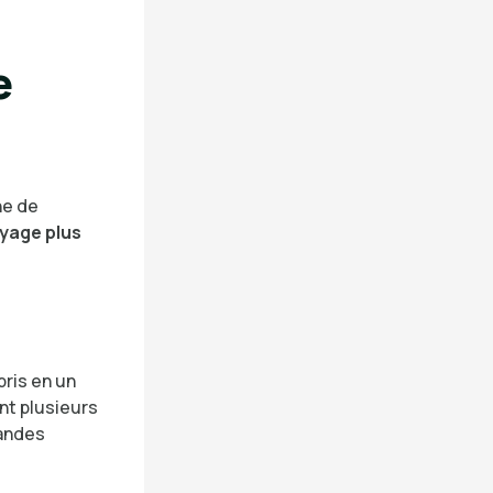
e
ne de
oyage plus
bris en un
nt plusieurs
randes