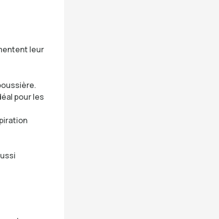
mentent leur
poussière.
déal pour les
piration
ussi