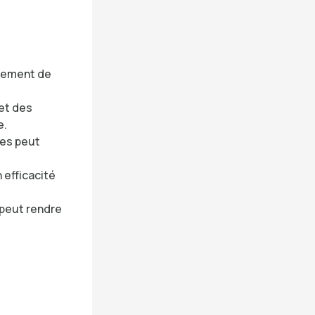
acement de
et des
e.
ces peut
 efficacité
 peut rendre