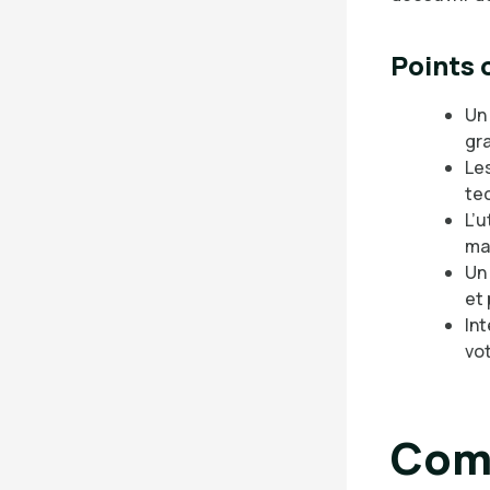
Points c
Un
gr
Le
tec
L’u
ma
Un 
et 
Int
vot
Comm