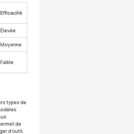
Efficacité
Élevée
Moyenne
Faible
ers types de
 modèles
sus
 permet de
er d’outil.