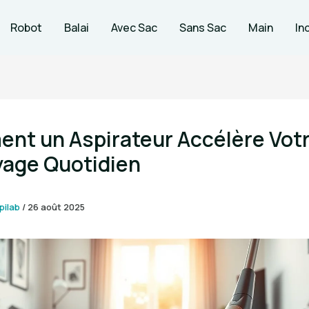
Robot
Balai
Avec Sac
Sans Sac
Main
In
nt un Aspirateur Accélère Vot
yage Quotidien
pilab
/
26 août 2025