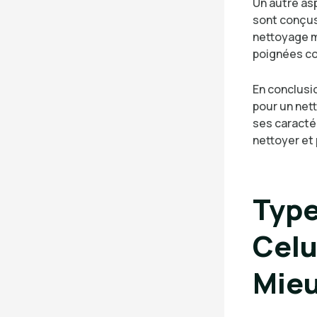
Un autre as
sont conçus
nettoyage m
poignées con
En conclusio
pour un nett
ses caracté
nettoyer et 
Type
Celu
Mie