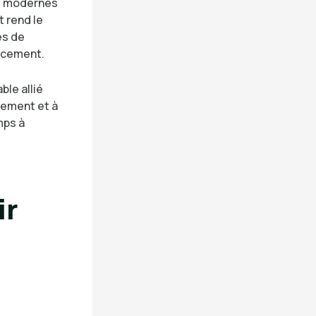
rs modernes
t rend le
és de
lacement.
ble allié
dement et à
mps à
ir