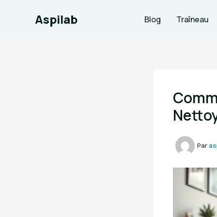
Aller
Aspilab
au
Blog
Traîneau
contenu
Comme
Netto
Par
as