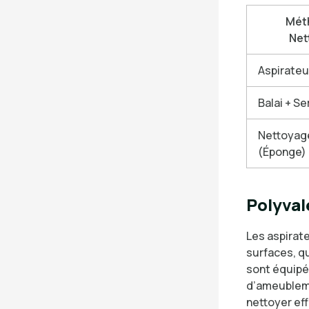
Mét
Net
Aspirateu
Balai + Se
Nettoyag
(Éponge)
Polyval
Les aspira
surfaces, qu
sont équipé
d’ameubleme
nettoyer ef