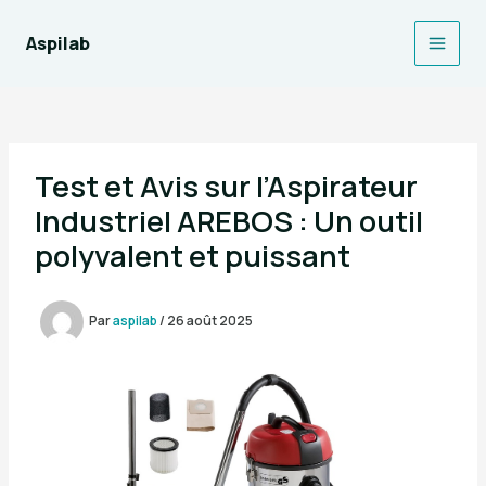
Aller
au
Aspilab
Main
contenu
Men
Test et Avis sur l’Aspirateur
Industriel AREBOS : Un outil
polyvalent et puissant
Par
aspilab
/
26 août 2025