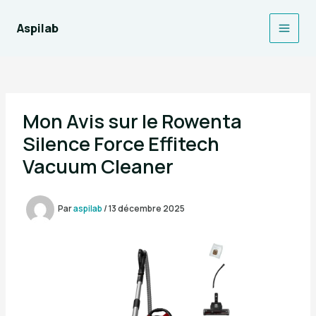
Aller
au
Aspilab
Main
contenu
Men
Mon Avis sur le Rowenta
Silence Force Effitech
Vacuum Cleaner
Par
aspilab
/
13 décembre 2025