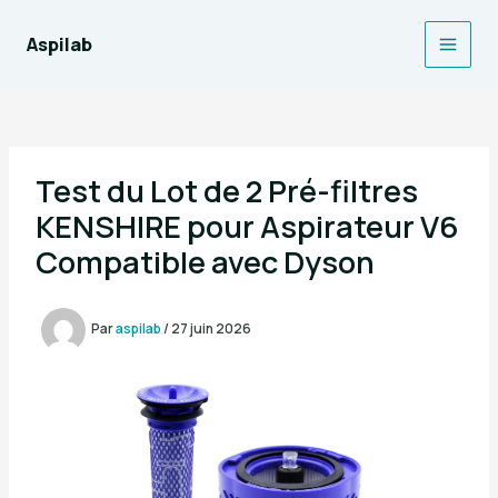
Aller
au
Aspilab
Main
contenu
Men
Test du Lot de 2 Pré-filtres
KENSHIRE pour Aspirateur V6
Compatible avec Dyson
Par
aspilab
/
27 juin 2026