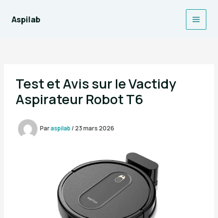
Aller
au
Aspilab
Main
contenu
Men
Test et Avis sur le Vactidy
Aspirateur Robot T6
Par
aspilab
/
23 mars 2026