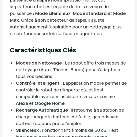
aspirateur robot est équipé de trois niveaux de
puissance :
Mode silencieux
,
Mode standard
et
Mode
Max
. Grâce à son détecteur de tapis, il ajuste
automatiquement l’aspiration pour un nettoyage plus
en profondeur sur les surfaces moquettées.
Caractéristiques Clés
Modes de Nettoyage
: Le robot offre trois modes de
nettoyage (Auto, Tâches, Bords) pour s’adapter à
tous vos besoins.
Contrôle Intelligent
: L’application mobile permet de
contrôler le robot de n’importe où, et il est
compatible avec des assistants vocaux comme
Alexa
et
Google Home
.
Recharge Automatique
: Il retourne à sa station de
charge lorsque la batterie est faible, garantissant
qu’il est toujours prêt à l’emploi.
Silencieux
: Fonctionnant à moins de 60 dB, il est
idéal pour le nettoyage en profondeur sans