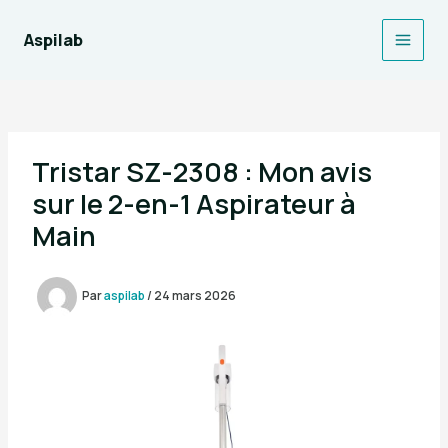
Aller
au
Aspilab
Main
contenu
Men
Tristar SZ-2308 : Mon avis
sur le 2-en-1 Aspirateur à
Main
Par
aspilab
/
24 mars 2026